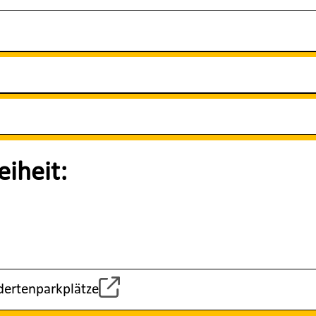
reiheit:
ndertenparkplätze