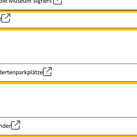
 die Museum Signers
e
ndertenparkplätze
inder