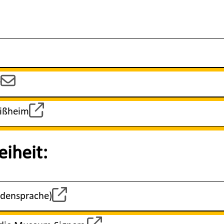
e
eißheim
eiheit:
rdensprache)